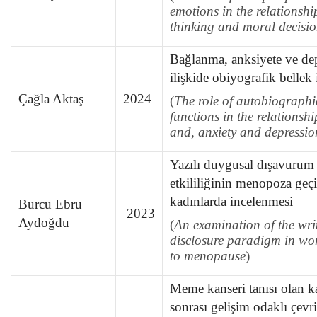
emotions in the relationshi
thinking and moral decisi
Bağlanma, anksiyete ve de
ilişkide obiyografik bellek 
Çağla Aktaş
2024
(
The role of autobiograph
functions in the relationsh
and, anxiety and depressio
Yazılı duygusal dışavurum
etkililiğinin menopoza geç
kadınlarda incelenmesi
Burcu Ebru
2023
Aydoğdu
(
An examination of the wri
disclosure paradigm in wom
to menopause
)
Meme kanseri tanısı olan k
sonrası gelişim odaklı çevr