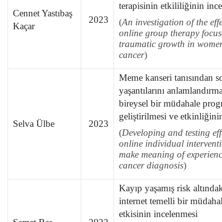
terapisinin etkililiğinin in
Cennet Yastıbaş
2023
(
An investigation of the eff
Kaçar
online group therapy focus
traumatic growth in women
cancer
)
Meme kanseri tanısından so
yaşantılarını anlamlandırma
bireysel bir müdahale prog
geliştirilmesi ve etkinliğin
Selva Ülbe
2023
(
Developing and testing eff
online individual interven
make meaning of experience
cancer diagnosis
)
Kayıp yaşamış risk altındak
internet temelli bir müdah
etkisinin incelenmesi