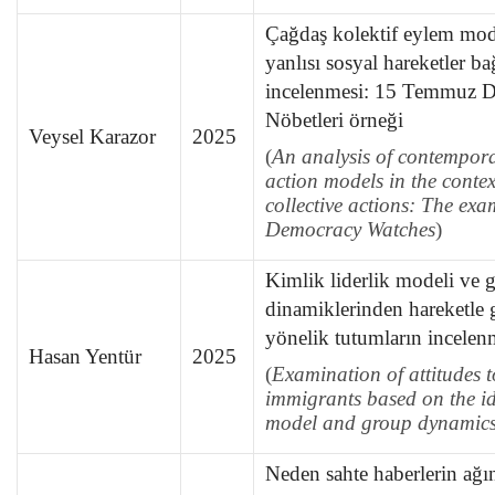
Çağdaş kolektif eylem mode
yanlısı sosyal hareketler b
incelenmesi: 15 Temmuz 
Nöbetleri örneği
Veysel Karazor
2025
(
An
analysis of contempora
action models in the contex
collective actions: The exa
Democracy Watches
)
Kimlik liderlik modeli ve 
dinamiklerinden hareketle
yönelik tutumların incelen
Hasan Yentür
2025
(
Examination of attitudes 
immigrants based on the id
model and group dynamic
Neden sahte haberlerin ağ