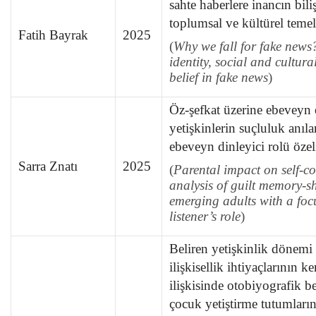
sahte haberlere inancın biliş
toplumsal ve kültürel temel
Fatih Bayrak
2025
(
Why
we fall for fake news?
identity, social and cultur
belief in fake news
)
Öz-şefkat üzerine ebeveyn e
yetişkinlerin suçluluk anıla
ebeveyn dinleyici rolü özel
Sarra Znatı
2025
(
Parental impact on self-
analysis of guilt memory-s
emerging adults with a foc
listener’s role
)
Beliren yetişkinlik dönemi
ilişkisellik ihtiyaçlarının k
ilişkisinde otobiyografik be
çocuk yetiştirme tutumları