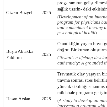
prog- ramının geliştirilmesi
sağlık üzerin- deki etkisin
Gizem Bozyel
2025
(
Development of an interne
program for physicians ba
and commitment therapy an
psychological health
)
Otantikliğin yaşam boyu g
doğru: Bir kuram oluşturma
Büşra Aktakka
2025
Yıldırım
(
Towards a lifelong devel
authenticity: A grounded t
Travmatik olay yaşayan bir
travma sonrası stres belirtil
yönelik etkililiği sınanmış i
müdahale programı geliştir
Hasan Arslan
2025
(
A study to develop an int
intervention program with t