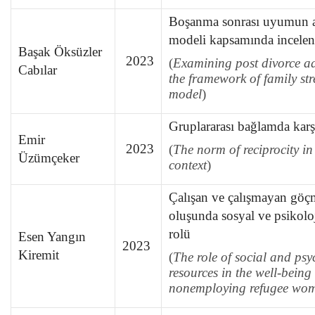
Boşanma sonrası uyumun ai
modeli kapsamında incele
Başak Öksüzler
2023
(
Examining
post divorce a
Cabılar
the framework of family st
model
)
Gruplararası bağlamda karş
Emir
2023
(
The norm of reciprocity in
Üzümçeker
context
)
Çalışan ve çalışmayan göçm
oluşunda sosyal ve psikolo
rolü
Esen Yangın
2023
Kiremit
(
The role of social and psy
resources in the well-bein
nonemploying refugee wo