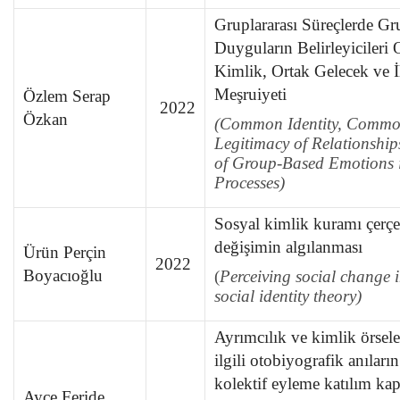
Gruplararası Süreçlerde Gr
Duyguların Belirleyicileri 
Kimlik, Ortak Gelecek ve İl
Meşruiyeti
Özlem Serap
2022
Özkan
(Common Identity, Common
Legitimacy of Relationship
of Group-Based Emotions i
Processes)
Sosyal kimlik kuramı çerçe
değişimin algılanması
Ürün Perçin
2022
Boyacıoğlu
(
Perceiving social change i
social identity theory)
Ayrımcılık ve kimlik örsel
ilgili otobiyografik anıların
kolektif eyleme katılım kap
Ayçe Feride