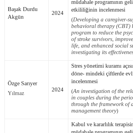
müdahale programının geliş
Başak Durdu
etkililiğinin incelenmesi
2024
Akgün
(
Developing a caregiver-su
behavioral therapy (CBT) 
program to reduce the psyc
of stroke survivors, improve
life, and enhanced social 
investigating its effectivene
Stres yönetimi kuramı açısı
döne- mindeki çiftlerde evli
incelenmesi
Özge Sarıyer
2024
(
An investigation of the rel
Yılmaz
in couples during the perio
through the framework of a
management theory
)
Kabul ve kararlılık terapisi
müdahale programının geliş