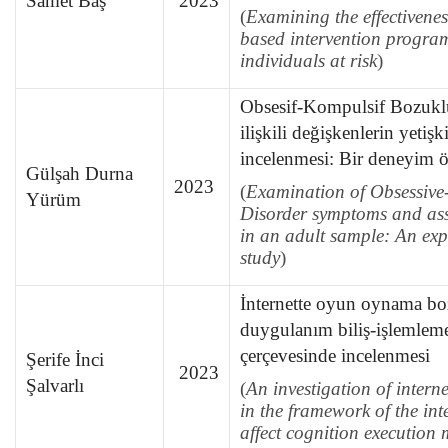
Samet Baş
2023
(
Examining the effectivenes
based intervention progra
individuals at risk
)
Obsesif-Kompulsif Bozukluk
ilişkili değişkenlerin yeti
incelenmesi: Bir deneyim ö
Gülşah Durna
2023
(
Examination of Obsessive
Yürüm
Disorder symptoms and ass
in an adult sample: An ex
study
)
İnternette oyun oynama b
duygulanım biliş-işlemleme
çerçevesinde incelenmesi
Şerife İnci
2023
Şalvarlı
(
An
investigation of intern
in the framework of the int
affect cognition execution