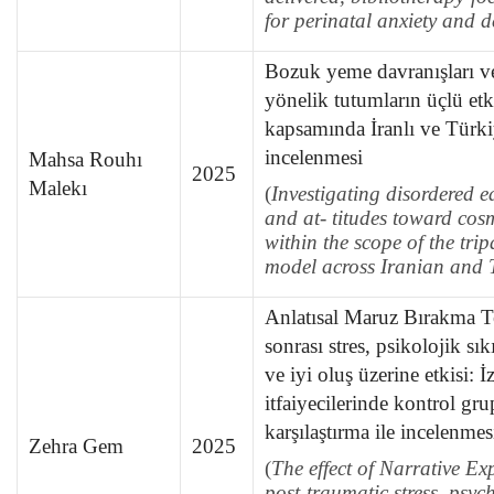
for perinatal anxiety and d
Bozuk yeme davranışları ve
yönelik tutumların üçlü et
kapsamında İranlı ve Türki
incelenmesi
Mahsa Rouhı
2025
Malekı
(
Investigating
disordered e
and at- titudes toward cos
within the scope of the trip
model across Iranian and
Anlatısal Maruz Bırakma Te
sonrası stres, psikolojik sıkı
ve iyi oluş üzerine etkisi: İz
itfaiyecilerinde kontrol gru
karşılaştırma ile incelenmes
Zehra Gem
2025
(
The effect of Narrative E
post-traumatic stress, psych