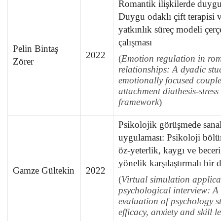
Romantik ilişkilerde duyg
Duygu odaklı çift terapisi 
yatkınlık süreç modeli çerç
çalışması
Pelin Bintaş
2022
(
Emotion regulation in ro
Zörer
relationships: A dyadic stu
emotionally focused coupl
attachment diathesis-stres
framework
)
Psikolojik görüşmede sana
uygulaması: Psikoloji bölü
öz-yeterlik, kaygı ve becer
yönelik karşılaştırmalı bir
Gamze Gültekin
2022
(
Virtual simulation applica
psychological interview: A
evaluation of psychology st
efficacy, anxiety and skill l