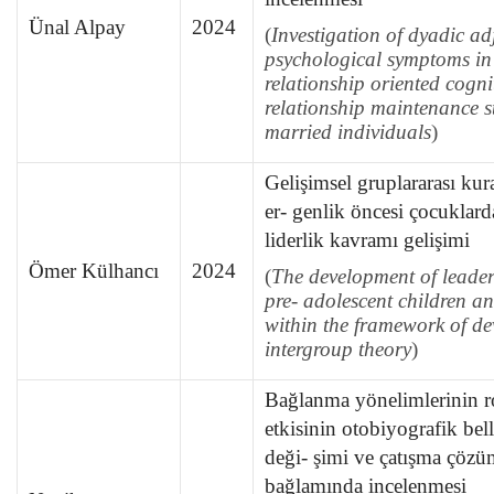
Ünal Alpay
2024
(
Investigation of dyadic a
psychological symptoms in 
relationship oriented cogni
relationship maintenance st
married individuals
)
Gelişimsel gruplararası ku
er- genlik öncesi çocuklard
liderlik kavramı gelişimi
Ömer Külhancı
2024
(
The development of leader
pre- adolescent children a
within the framework of d
intergroup theory
)
Bağlanma yönelimlerinin ro
etkisinin otobiyografik bell
deği- şimi ve çatışma çözüm 
bağlamında incelenmesi