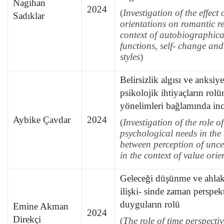
Nagihan
2024
(
Investigation
of the effect
Sadıklar
orientations on romantic re
context of autobiographic
functions, self- change and 
styles
)
Belirsizlik algısı ve anksiye
psikolojik ihtiyaçların rol
yönelimleri bağlamında in
Aybike Çavdar
2024
(
Investigation of the role o
psychological needs in the 
between perception of unce
in the context of value orie
Geleceği düşünme ve ahlak
ilişki- sinde zaman perspekt
duyguların rolü
Emine Akman
2024
Direkçi
(
The
role of time perspecti