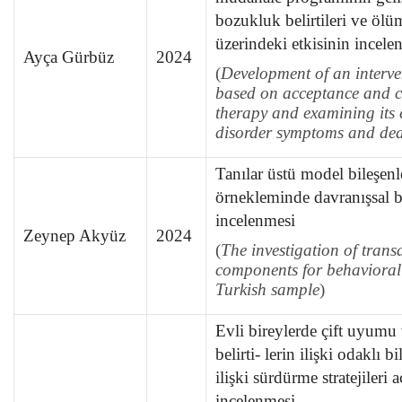
bozukluk belirtileri ve ölü
üzerindeki etkisinin incele
Ayça Gürbüz
2024
(
Development of an interv
based on acceptance and 
therapy and examining its 
disorder symptoms and dea
Tanılar üstü model bileşenl
örnekleminde davranışsal ba
incelenmesi
Zeynep Akyüz
2024
(
The investigation of tran
components for behavioral 
Turkish sample
)
Evli bireylerde çift uyumu 
belirti- lerin ilişki odaklı bi
ilişki sürdürme stratejileri 
incelenmesi