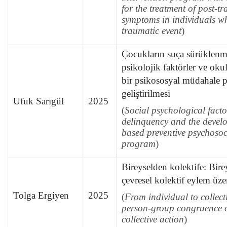
for the treatment of post-tr
symptoms in individuals w
traumatic event
)
Çocukların suça sürüklenm
psikolojik faktörler ve okul
bir psikososyal müdahale 
geliştirilmesi
Ufuk Sarıgül
2025
(
Social psychological facto
delinquency and the devel
based preventive psychosoc
program
)
Bireyselden kolektife: Bi
çevresel kolektif eylem üze
Tolga Ergiyen
2025
(
From individual to collecti
person-group congruence 
collective action
)