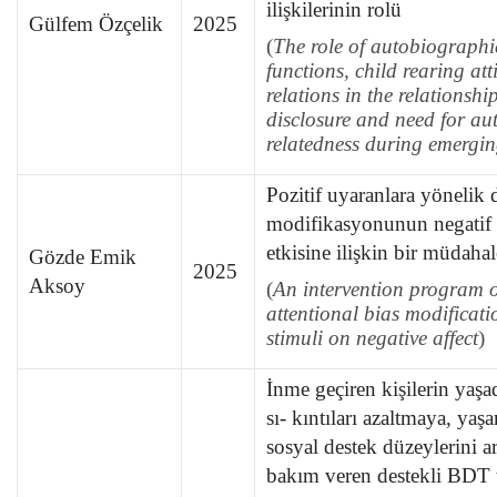
ilişkilerinin rolü
Gülfem Özçelik
2025
(
The role of autobiograph
functions, child rearing at
relations in the relationshi
disclosure and need for a
relatedness during emergi
Pozitif uyaranlara yönelik d
modifikasyonunun negatif
etkisine ilişkin bir müdaha
Gözde Emik
2025
Aksoy
(
An intervention program on
attentional bias modificatio
stimuli on negative affect
)
İnme geçiren kişilerin yaşad
sı- kıntıları azaltmaya, yaşa
sosyal destek düzeylerini a
bakım veren destekli BDT t