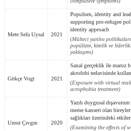
compulsive symptoms)
Populism, identity and lead
supporting pro-refugee poli
identity approach
Mete Sefa Uysal
2021
(
Mülteci yanlısı politikalar
popülizm, kimlik ve liderlik
yaklaşımı)
Sanal gerçeklik ile maruz 
akrofobi tedavisinde kulla
Gökçe Vogt
2021
(
Exposure with virtual reali
acrophobia treatment)
Yazılı duygusal dışavurum
meme kanseri olan bireyler
sağlıkları üzerindeki etkil
Umut Çıvgın
2020
(Examining the effects of w