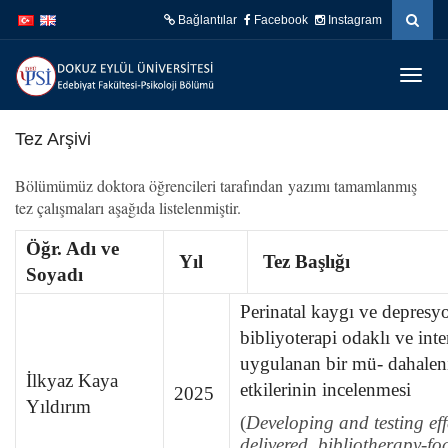
İçeriğe
Navigasyona
Bağlantılar
Facebook
Instagram
atla
atla
Menüy
Geç
Tez Arşivi
Bölümümüz doktora öğrencileri tarafından yazımı tamamlanmış
tez çalışmaları aşağıda listelenmiştir.
Öğr. Adı ve
Yıl
Tez Başlığı
Soyadı
Perinatal kaygı ve depresyo
bibliyoterapi odaklı ve int
uygulanan bir mü- dahalenin
İlkyaz Kaya
etkilerinin incelenmesi
2025
Yıldırım
(
Developing and testing effe
delivered, bibliotherapy-fo