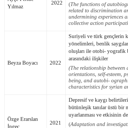
2022
(
The
functions of autobiog
Yılmaz
related to discrimination a
undermining experiences an
collective action participat
Suriyeli ve türk gençlerin 
yönelimleri, benlik saygılar
oluşları ile otobi- yografik 
arasındaki ilişkiler
Beyza Boyacı
2022
(The relationship between 
orientations, self-esteem, p
being, and autobi- ograp
characteristics for syrian 
Depresif ve kaygı belirtiler
bütünleşik tanılar üstü bir
uyarlanması ve etkisinin de
Özge Erarslan
2021
(
Adaptation and investigati
İngeç