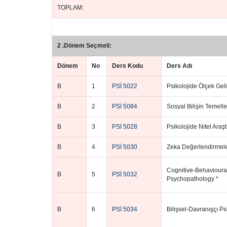
TOPLAM:
2 .Dönem Seçmeli:
Dönem
No
Ders Kodu
Ders Adı
B
1
PSİ 5022
Psikolojide Ölçek Gel
B
2
PSİ 5084
Sosyal Bilişin Temelle
B
3
PSİ 5028
Psikolojide Nitel Araş
B
4
PSİ 5030
Zeka Değerlendirmele
Cognitive-Behavioura
B
5
PSİ 5032
Psychopathology *
B
6
PSİ 5034
Bilişsel-Davranışçı P