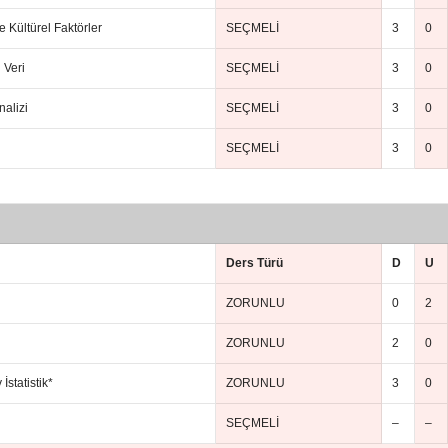
 Kültürel Faktörler
SEÇMELİ
3
0
 Veri
SEÇMELİ
3
0
alizi
SEÇMELİ
3
0
SEÇMELİ
3
0
Ders Türü
D
U
ZORUNLU
0
2
ZORUNLU
2
0
İstatistik*
ZORUNLU
3
0
SEÇMELİ
–
–