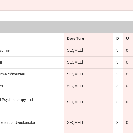
Ders Türü
D
U
iştirme
SEÇMELİ
3
0
ri
SEÇMELİ
3
0
tırma Yöntemleri
SEÇMELİ
3
0
ri
SEÇMELİ
3
0
l Psychotherapy and
SEÇMELİ
3
0
sikoterapi Uygulamaları
SEÇMELİ
3
0