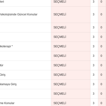
leri
SEÇMELİ
3
0
Psikolojisinde Güncel Konular
SEÇMELİ
3
0
SEÇMELİ
3
0
SEÇMELİ
3
0
ikoterapi *
SEÇMELİ
3
0
SEÇMELİ
3
0
tür
SEÇMELİ
3
0
Giriş
SEÇMELİ
3
0
mlamaya Giriş
SEÇMELİ
3
0
SEÇMELİ
3
0
çme Konular
SEÇMELİ
3
0