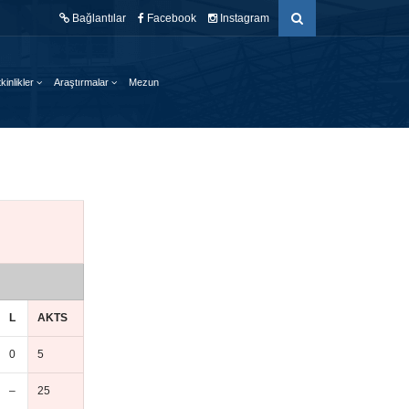
Bağlantılar
Facebook
Instagram
kinlikler
Araştırmalar
Mezun
L
AKTS
0
5
–
25