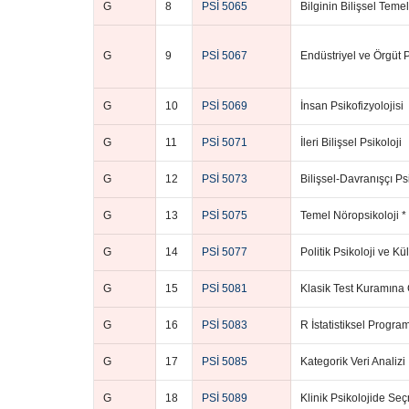
G
8
PSİ 5065
Bilginin Bilişsel Temel
G
9
PSİ 5067
Endüstriyel ve Örgüt 
G
10
PSİ 5069
İnsan Psikofizyolojisi
G
11
PSİ 5071
İleri Bilişsel Psikoloji
G
12
PSİ 5073
Bilişsel-Davranışçı Ps
G
13
PSİ 5075
Temel Nöropsikoloji *
G
14
PSİ 5077
Politik Psikoloji ve Kül
G
15
PSİ 5081
Klasik Test Kuramına 
G
16
PSİ 5083
R İstatistiksel Progra
G
17
PSİ 5085
Kategorik Veri Analizi
G
18
PSİ 5089
Klinik Psikolojide Se