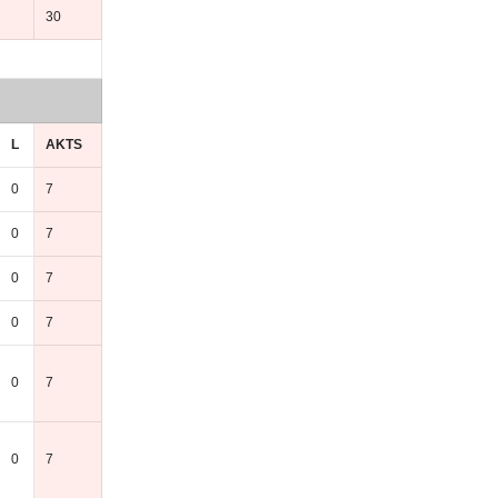
30
L
AKTS
0
7
0
7
0
7
0
7
0
7
0
7