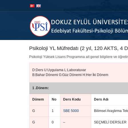
İçeriğe
Navigasyona
atla
atla
Psikoloji YL Müfredatı (2 yıl, 120 AKTS, 4
Psikoloji Yüksek Lisans Programına ait genel bilgilere ve öğret
D:Ders U:Uygulama L:Laboratuvar
B:Bahar Dönemi G:Güz Dönemi H:Her İki Dönem
1 .Dönem:
Dönem
No
Ders Kodu
Ders Adı
G
1
SBE 5000
Bilimsel Araştırma Tek
G
0
–
SEÇMELİ DERSLER