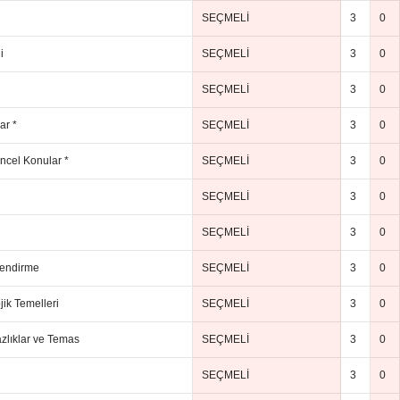
SEÇMELİ
3
0
i
SEÇMELİ
3
0
SEÇMELİ
3
0
ar *
SEÇMELİ
3
0
ncel Konular *
SEÇMELİ
3
0
SEÇMELİ
3
0
SEÇMELİ
3
0
lendirme
SEÇMELİ
3
0
jik Temelleri
SEÇMELİ
3
0
zlıklar ve Temas
SEÇMELİ
3
0
SEÇMELİ
3
0