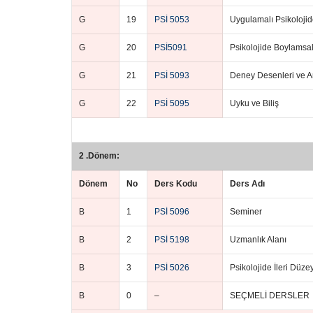
G
19
PSİ 5053
Uygulamalı Psikolojide
G
20
PSİ5091
Psikolojide Boylamsal
G
21
PSİ 5093
Deney Desenleri ve An
G
22
PSİ 5095
Uyku ve Biliş
2 .Dönem:
Dönem
No
Ders Kodu
Ders Adı
B
1
PSİ 5096
Seminer
B
2
PSİ 5198
Uzmanlık Alanı
B
3
PSİ 5026
Psikolojide İleri Düzey 
B
0
–
SEÇMELİ DERSLER