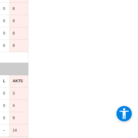
0
8
0
9
0
8
0
9
L
AKTS
0
3
0
4
0
9
–
14