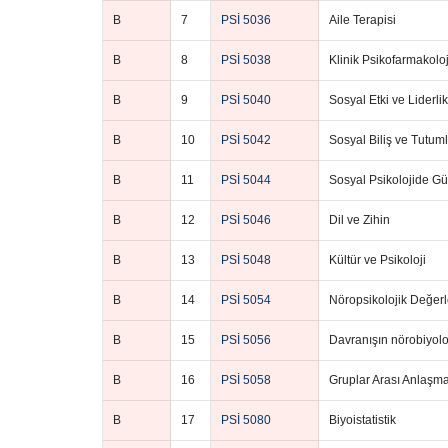
B
7
PSİ 5036
Aile Terapisi
B
8
PSİ 5038
Klinik Psikofarmakoloj
B
9
PSİ 5040
Sosyal Etki ve Liderlik
B
10
PSİ 5042
Sosyal Biliş ve Tutuml
B
11
PSİ 5044
Sosyal Psikolojide Gü
B
12
PSİ 5046
Dil ve Zihin
B
13
PSİ 5048
Kültür ve Psikoloji
B
14
PSİ 5054
Nöropsikolojik Değer
B
15
PSİ 5056
Davranışın nörobiyolo
B
16
PSİ 5058
Gruplar Arası Anlaşma
B
17
PSİ 5080
Biyoistatistik