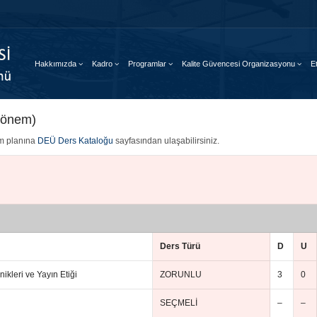
Hakkımızda
Kadro
Programlar
Kalite Güvencesi Organizasyonu
Et
 Dönem)
im planına
DEÜ Ders Kataloğu
sayfasından ulaşabilirsiniz.
Ders Türü
D
U
nikleri ve Yayın Etiği
ZORUNLU
3
0
SEÇMELİ
–
–