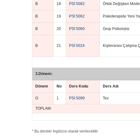
B
18
PSİ 5082
Örtük Değişken Model
B
19
PSİ 5062
Psikoterapide Yeni Ya
B
20
PSİ 5060
Grup Psikolojisi
B
21
PSİ 5024
Kişilerarası Çatışma 
3.Dönem:
Dönem
No
Ders Kodu
Ders Adı
G
1
PSİ 5099
Tez
TOPLAM:
* Bu dersler İngilizce olarak verilecektir.