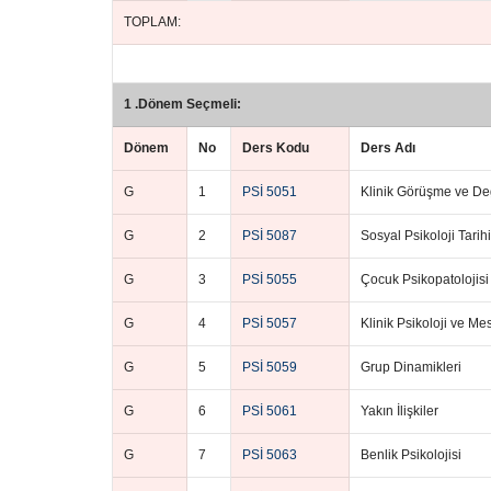
TOPLAM:
1 .Dönem Seçmeli:
Dönem
No
Ders Kodu
Ders Adı
G
1
PSİ 5051
Klinik Görüşme ve De
G
2
PSİ 5087
Sosyal Psikoloji Tarihi
G
3
PSİ 5055
Çocuk Psikopatolojisi
G
4
PSİ 5057
Klinik Psikoloji ve Mes
G
5
PSİ 5059
Grup Dinamikleri
G
6
PSİ 5061
Yakın İlişkiler
G
7
PSİ 5063
Benlik Psikolojisi