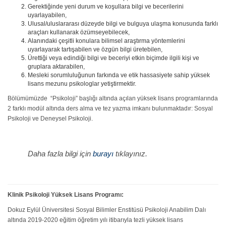
Gerektiğinde yeni durum ve koşullara bilgi ve becerilerini
uyarlayabilen,
Ulusal/uluslararası düzeyde bilgi ve bulguya ulaşma konusunda farklı
araçları kullanarak özümseyebilecek,
Alanındaki çeşitli konulara bilimsel araştırma yöntemlerini
uyarlayarak tartışabilen ve özgün bilgi üretebilen,
Ürettiği veya edindiği bilgi ve beceriyi etkin biçimde ilgili kişi ve
gruplara aktarabilen,
Mesleki sorumluluğunun farkında ve etik hassasiyete sahip yüksek
lisans mezunu psikologlar yetiştirmektir.
Bölümümüzde “Psikoloji” başlığı altında açılan yüksek lisans programlarında
2 farklı modül altında ders alma ve tez yazma imkanı bulunmaktadır: Sosyal
Psikoloji ve Deneysel Psikoloji.
Daha fazla bilgi için
burayı
tıklayınız.
Klinik Psikoloji Yüksek Lisans Programı:
Dokuz Eylül Üniversitesi Sosyal Bilimler Enstitüsü Psikoloji Anabilim Dalı
altında 2019-2020 eğitim öğretim yılı itibarıyla tezli yüksek lisans