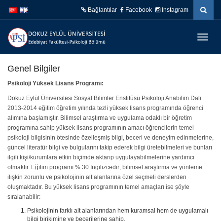
İçeriğe
Navigasyona
Bağlantılar
Facebook
Instagram
atla
atla
Menüy
Geç
Genel Bilgiler
Psikoloji Yüksek Lisans Programı:
Dokuz Eylül Üniversitesi Sosyal Bilimler Enstitüsü Psikoloji Anabilim Dalı
2013-2014 eğitim öğretim yılında tezli yüksek lisans programında öğrenci
alımına başlamıştır. Bilimsel araştırma ve uygulama odaklı bir öğretim
programına sahip yüksek lisans programının amacı öğrencilerin temel
psikoloji bilgisinin ötesinde özelleşmiş bilgi, beceri ve deneyim edinmelerine,
güncel literatür bilgi ve bulgularını takip ederek bilgi üretebilmeleri ve bunları
ilgili kişi/kurumlara etkin biçimde aktarıp uygulayabilmelerine yardımcı
olmaktır. Eğitim programı % 30 İngilizcedir; bilimsel araştırma ve yönteme
ilişkin zorunlu ve psikolojinin alt alanlarına özel seçmeli derslerden
oluşmaktadır. Bu yüksek lisans programının temel amaçları ise şöyle
sıralanabilir:
Psikolojinin farklı alt alanlarından hem kuramsal hem de uygulamalı
bilgi birikimine ve becerilerine sahip,