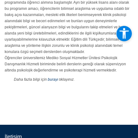
programında öğrenci alımına başlamıştır. Ayrı bir yüksek lisans alanı olarak
bu programın amacı, öğrencilerin bilimsel araştırma ve uygulama odaklı bir
bakış açısı kazanmaları, mesleki etik ilkeleri benimseyerek klinik psikoloji
alanındaki bilgi ve beceri edinmeleri ve bunları uygun deneyimlerle
pekiştirmeleri, güncel alanyazın bilgi ve bulgularını takip etmeleri ve bu
alanda yeni bilgi üretebilmeleri, edindiklerini de ilgili kişi/kurumlara aktarıp
uyarlayabilmelerine kılavuzluk etmektir. Eğitim dili Türkçedir; bilimsel
araştırma ve yönteme ilişkin zorunlu ve klinik psikoloji alanındaki temel
konulara özgü seçmeli derslerden oluşmaktadır.
Öğrenciler üniversitemiz Mediko Sosyal Hizmetler Ünitesi Psikolojik
Danışmanlık Hizmeti biriminde belirli derslerin gereği olarak süpervizyon
altında psikolojik değerlendirme ve psikoterapi hizmeti vermektedir.
Daha fazla bilgi için
burayı
tıklayınız.
İletişim