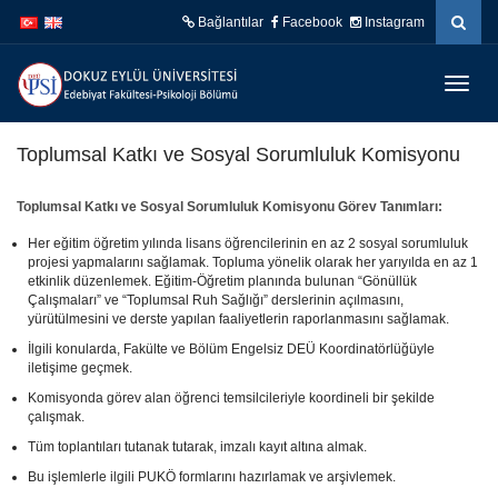
İçeriğe
Navigasyona
Bağlantılar
Facebook
Instagram
atla
atla
Menüy
Geç
Toplumsal Katkı ve Sosyal Sorumluluk Komisyonu
Toplumsal Katkı ve Sosyal Sorumluluk Komisyonu Görev Tanımları:
Her eğitim öğretim yılında lisans öğrencilerinin en az 2 sosyal sorumluluk
projesi yapmalarını sağlamak. Topluma yönelik olarak her yarıyılda en az 1
etkinlik düzenlemek. Eğitim-Öğretim planında bulunan “Gönüllük
Çalışmaları” ve “Toplumsal Ruh Sağlığı” derslerinin açılmasını,
yürütülmesini ve derste yapılan faaliyetlerin raporlanmasını sağlamak.
İlgili konularda, Fakülte ve Bölüm Engelsiz DEÜ Koordinatörlüğüyle
iletişime geçmek.
Komisyonda görev alan öğrenci temsilcileriyle koordineli bir şekilde
çalışmak.
Tüm toplantıları tutanak tutarak, imzalı kayıt altına almak.
Bu işlemlerle ilgili PUKÖ formlarını hazırlamak ve arşivlemek.