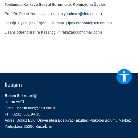
Toplumsal Katkı ve Sosyal Sorumluluk Komisyonu Üyeleri:
Prof. Dr. Orçun Yorulmaz (
orcun.yorulmaz@deu.edu.tr
)
Dr. Öğr. Üyesi İpek Ergönül Hürman
(
ipek.ergonul@deu.edu.tr
)
Lisans öğrencisi Hira Kazanççı (hirakazancci@gmail.com)
İletişim
Bölüm Sekreterliği
Harun AVCI
E-mail: harun.avci@deu.edu.tr
Tel: (0232) 301 94 35
Adres: Dokuz Eylül Üniversitesi Edebiyat Fakültesi Psikoloji Bölümü Merkez
Yerleşkesi, 35390 Buca/İzmir