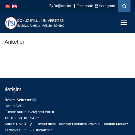
İçeriğe
Navigasyona
Bağlantılar
Facebook
Instagram
atla
atla
Menüy
Geç
Anketler
İletişim
Bölüm Sekreterliği
Harun AVCI
E-mail: harun.avci@deu.edu.tr
Tel: (0232) 301 94 35
Adres: Dokuz Eylül Üniversitesi Edebiyat Fakültesi Psikoloji Bölümü Merkez
Yerleşkesi, 35390 Buca/İzmir